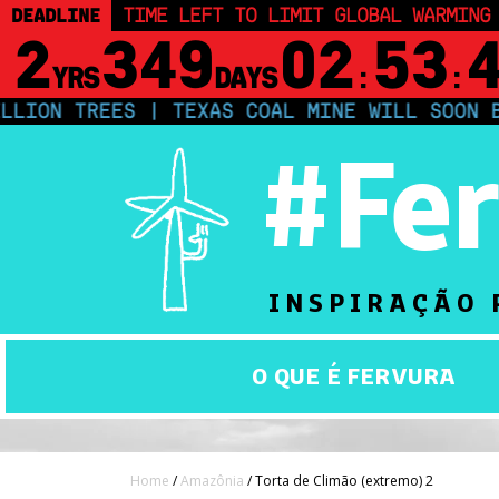
DEADLINE
TIME LEFT TO LIMIT GLOBAL WARMING
2
349
02
53
YRS
DAYS
:
:
EES | TEXAS COAL MINE WILL SOON BE HOME 
#Fe
INSPIRAÇÃO 
O QUE É FERVURA
Home
/
Amazônia
/ Torta de Climão (extremo) 2