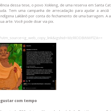
lência dessa tese, o povo Xokleng, de uma reserva em Santa Cat
da. Tem uma campanha de arrecadação para ajudar a anciã T
Indígena Laklãnõ por conta do fechamento de uma barragem. A ar
ua arte. Você pode doar via pix.
?utm_source=ig_web_copy_link&igshid=MzRlODBiNWFlZA==
degustar com tempo