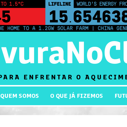
 TO 1.5°C
LIFELINE
LAND PROTECTED BY
44
43,500,0
TO A 1.2GW SOLAR FARM | CHINA GENERATES L
rvuraNoC
PARA ENFRENTAR O AQUECIM
QUEM SOMOS
O QUE JÁ FIZEMOS
FUT