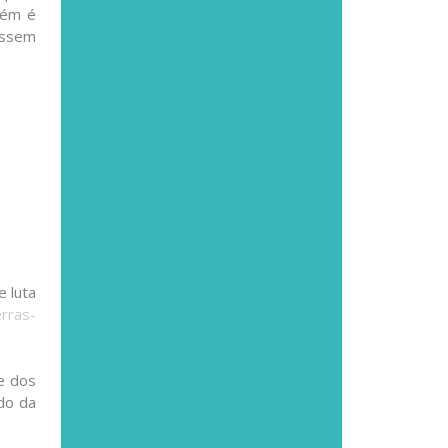
bém é
assem
e luta
erras-
e dos
ndo da