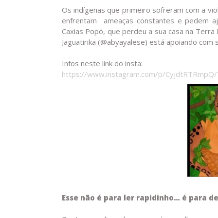
Os indígenas que primeiro sofreram com a vio
enfrentam ameaças constantes e pedem aju
Caxias Popó, que perdeu a sua casa na Terra 
Jaguatirika (@abyayalese) está apoiando com s
Infos neste link do insta:
https://www.instagram.com/p/CyjdtRTRmpQ/
Esse não é para ler rapidinho… é para 