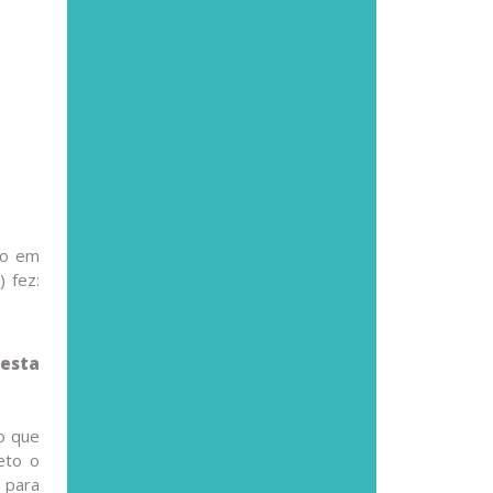
do em
) fez:
nesta
do que
eto o
é para