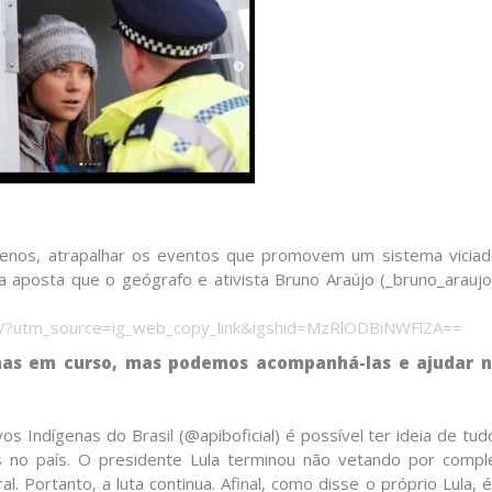
 menos, atrapalhar os eventos que promovem um sistema vicia
na aposta que o geógrafo e ativista Bruno Araújo (_bruno_araujo
c/?utm_source=ig_web_copy_link&igshid=MzRlODBiNWFlZA==
rnas em curso, mas podemos acompanhá-las e ajudar 
os Indígenas do Brasil (@apiboficial) é possível ter ideia de tu
os no país. O presidente Lula terminou não vetando por compl
. Portanto, a luta continua. Afinal, como disse o próprio Lula, 