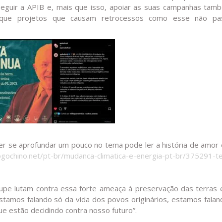
eguir a APIB e, mais que isso, apoiar as suas campanhas tam
ra que projetos que causam retrocessos como esse não p
er se aprofundar um pouco no tema pode ler a história de amor 
logochino.net/pt-br/mudanca-climatica-e-energia-pt-br/375291-t
kupe lutam contra essa forte ameaça à preservação das terras 
estamos falando só da vida dos povos originários, estamos fala
ue estão decidindo contra nosso futuro”.