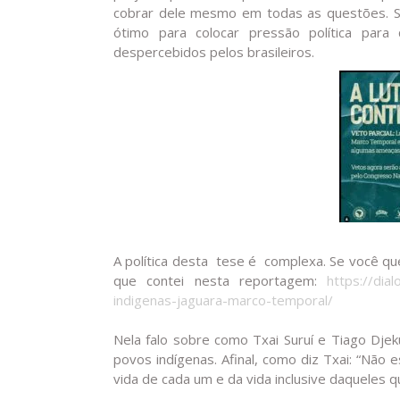
cobrar dele mesmo em todas as questões. S
ótimo para colocar pressão política pa
despercebidos pelos brasileiros.
A política desta tese é complexa. Se você qu
que contei nesta reportagem:
https://dia
indigenas-jaguara-marco-temporal/
Nela falo sobre como Txai Suruí e Tiago Dje
povos indígenas. Afinal, como diz Txai: “Não 
vida de cada um e da vida inclusive daqueles q