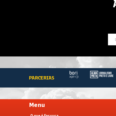
PARCERIAS
Menu
O que é Fervura