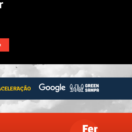
r
R
ACELERAÇÃO