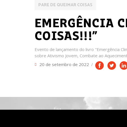
PARE DE QUEIMAR COISAS
EMERGÊNCIA C
COISAS!!!”
Evento de lançamento do livro "Emergência Cli
sobre Ativismo Jovem, Combate ao Aquecimento
20 de setembro de 2022