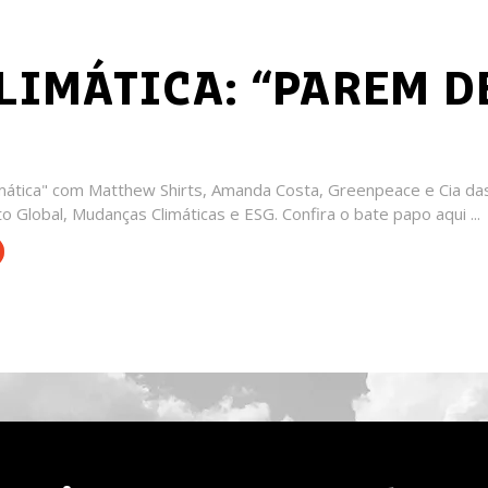
LIMÁTICA: “PAREM D
mática" com Matthew Shirts, Amanda Costa, Greenpeace e Cia das
 Global, Mudanças Climáticas e ESG. Confira o bate papo aqui