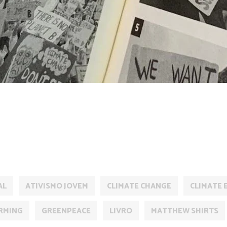
CIA
CULTURA
ECONOMIA
ENERGIA RENOVÁVEL
FUTURO
AL
ATIVISMO JOVEM
CLIMATE CHANGE
CLIMATE 
RMING
GREENPEACE
LIVRO
MATTHEW SHIRTS