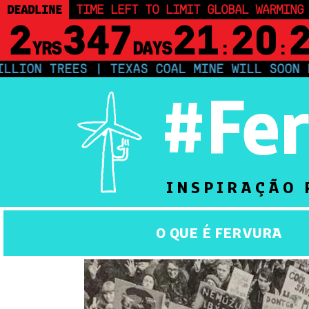
DEADLINE
TIME LEFT TO LIMIT GLOBAL WARMING
2
347
21
20
YRS
DAYS
:
:
N TREES | TEXAS COAL MINE WILL SOON BE HO
#Fe
INSPIRAÇÃO 
O QUE É FERVURA