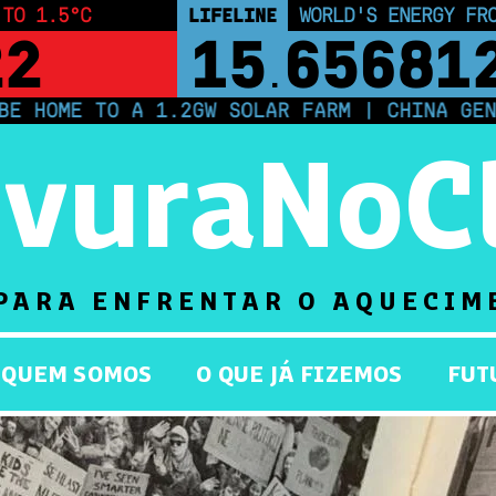
 TO 1.5°C
LIFELINE
LAND PROTECTED BY
21
43,500,0
ME TO A 1.2GW SOLAR FARM | CHINA GENERAT
rvuraNoC
PARA ENFRENTAR O AQUECIM
QUEM SOMOS
O QUE JÁ FIZEMOS
FUT