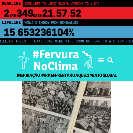
DEADLINE
TIME LEFT TO LIMIT GLOBAL WARMING TO 1.5°C
2
349
21
57
51
YRS
DAYS
:
:
LIFELINE
WORLD'S ENERGY FROM RENEWABLES
15
653236109%
.
ILLION TREES | TEXAS COAL MINE WILL SOON BE HOME TO A 1.2GW SOLA
#Fervura
NoClima
INSPIRAÇÃO PARA ENFRENTAR O AQUECIMENTO GLOBAL