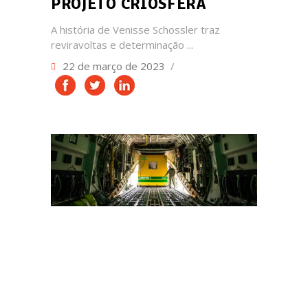
PROJETO CRIOSFERA
A história de Venisse Schossler traz
reviravoltas e determinação
22 de março de 2023
CIÊNCIA
FUTURO
MUNDO
NATUREZA