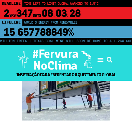
DEADLINE
TIME LEFT TO LIMIT GLOBAL WARMING TO 1.5°C
2
347
08
03
27
YRS
DAYS
:
:
LIFELINE
WORLD'S ENERGY FROM RENEWABLES
15
657788854%
.
ILLION TREES | TEXAS COAL MINE WILL SOON BE HOME TO A 1.2GW SOLA
#Fervura
NoClima
INSPIRAÇÃO PARA ENFRENTAR O AQUECIMENTO GLOBAL