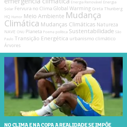
emergencia climática
Energia
Energia Renovável
Fervura no Clima
Global Warming
Greta Thunberg
Solar
Mudança
Meio Ambiente
HQ
Humor
Climática
Mudanças Climáticas
Natureza
Sustentabilidade
Planeta
NAVE
política
ONU
Poema
São
Transição Energética
urbanismo climático
Paulo
Árvores
NO CLIMA E NA COPA A REALIDADE SE IMPÕE