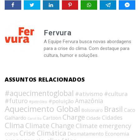
Fervura
A Equipe Fervura busca novas abordagens
para a crise do clima. Com destaque para
cultura, humor e soluções.
ASSUNTOS RELACIONADOS
#aquecimentoglobal
#ativismo
#cultura
#futuro
Amazônia
#poluição
#petróleo
Aquecimento Global
Brasil
Caco
Bolsonaro
Charge
Cidades
Galhardo
Cartoon
Cidade
Carol Ito
Clima
Climate Change
Climate emergency
Crise Climática
Economia
Desmatamento
COP26