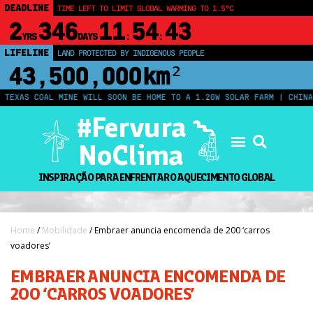
DEADLINE
TIME LEFT TO LIMIT GLOBAL WARMING TO 1.5°C
2
346
11
54
42
YRS
DAYS
:
:
LIFELINE
LAND PROTECTED BY INDIGENOUS PEOPLE
43,500,000
km²
AS COAL MINE WILL SOON BE HOME TO A 1.2GW SOLAR FARM | CHINA GEN
#Fervura
NoClima
INSPIRAÇÃO PARA ENFRENTAR O AQUECIMENTO GLOBAL
Home
/
Mobilidade
/ Embraer anuncia encomenda de 200 ‘carros
voadores’
EMBRAER ANUNCIA ENCOMENDA DE
200 ‘CARROS VOADORES’