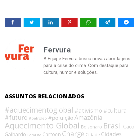
Fervura
A Equipe Fervura busca novas abordagens
para a crise do clima. Com destaque para
cultura, humor e soluções.
ASSUNTOS RELACIONADOS
#aquecimentoglobal
#ativismo
#cultura
#futuro
Amazônia
#poluição
#petróleo
Aquecimento Global
Brasil
Caco
Bolsonaro
Charge
Cidades
Galhardo
Cartoon
Cidade
Carol Ito