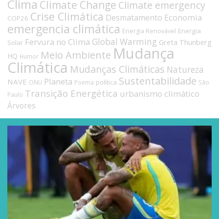
Clima
Climate Change
Climate emergency
Crise Climática
Economia
Desmatamento
COP26
emergencia climática
Energia
Energia Renovável
Fervura no Clima
Global Warming
Greta Thunberg
Solar
Mudança
Meio Ambiente
HQ
Humor
Climática
Mudanças Climáticas
Natureza
Sustentabilidade
Planeta
NAVE
política
ONU
Poema
São
Transição Energética
urbanismo climático
Paulo
Árvores