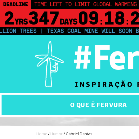
DEADLINE
TIME LEFT TO LIMIT GLOBAL WARMING
2
347
09
18
YRS
DAYS
:
:
TREES | TEXAS COAL MINE WILL SOON BE HOM
#Fe
INSPIRAÇÃO 
O QUE É FERVURA
Home
/
Humor
/ Gabriel Dantas