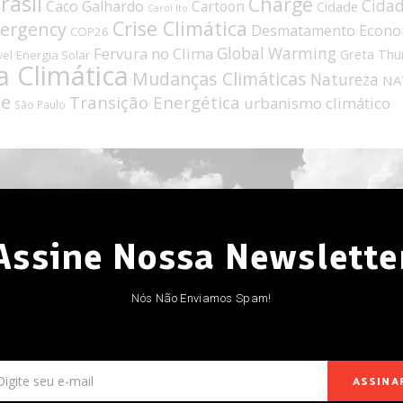
rasil
Charge
Cida
Caco Galhardo
Cartoon
Cidade
Carol Ito
Crise Climática
mergency
Econo
Desmatamento
COP26
Fervura no Clima
Global Warming
Greta Thu
Energia Solar
vel
 Climática
Mudanças Climáticas
Natureza
NA
de
Transição Energética
urbanismo climático
São Paulo
Assine Nossa Newslette
Nós Não Enviamos Spam!
ASSINA