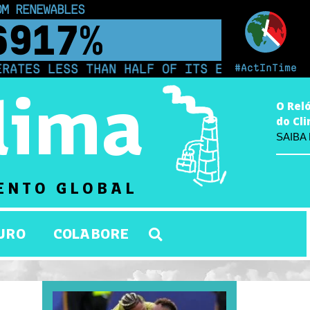
 INDIGENOUS PEOPLE
00
km²
#ActInTime
 LESS THAN HALF OF ITS ELECTRICITY FROM C
lima
O Rel
do Cl
SAIBA
ENTO GLOBAL
URO
COLABORE