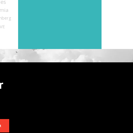
des
mia
nberg
VE
r
R