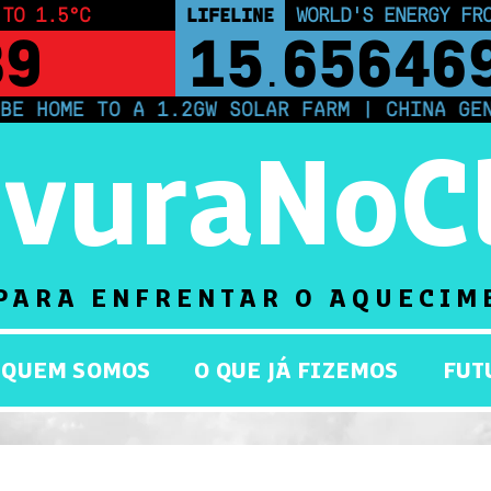
 TO 1.5°C
LIFELINE
LAND PROTECTED BY
38
43,500,0
OME TO A 1.2GW SOLAR FARM | CHINA GENERAT
rvuraNoC
PARA ENFRENTAR O AQUECIM
QUEM SOMOS
O QUE JÁ FIZEMOS
FUT