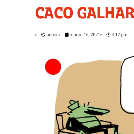
CACO GALHA
admin
março 16, 2021
4:12 pm