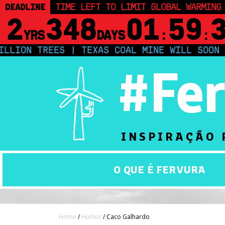
DEADLINE
TIME LEFT TO LIMIT GLOBAL WARMING
2
348
01
59
YRS
DAYS
:
:
N TREES | TEXAS COAL MINE WILL SOON BE H
#Fe
INSPIRAÇÃO 
O QUE É FERVURA
Home
/
Humor
/ Caco Galhardo