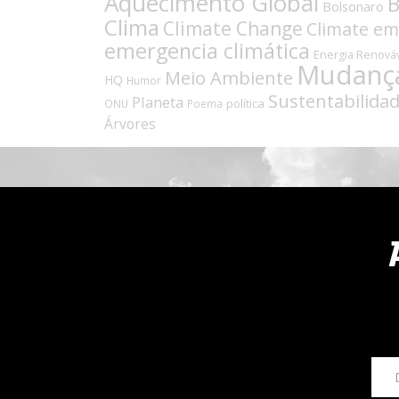
Aquecimento Global
B
Bolsonaro
Clima
Climate Change
Climate e
emergencia climática
Energia Renová
Mudança
Meio Ambiente
HQ
Humor
Sustentabilida
Planeta
política
ONU
Poema
Árvores