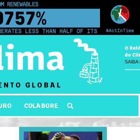
 INDIGENOUS PEOPLE
00
km²
#ActInTime
ES LESS THAN HALF OF ITS ELECTRICITY FROM
lima
O Rel
do Cl
SAIBA
ENTO GLOBAL
URO
COLABORE