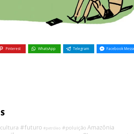
Pinterest
WhatsApp
Telegram
Facebook Mess
OS
#futuro
Amazônia
cultura
#poluição
#petróleo