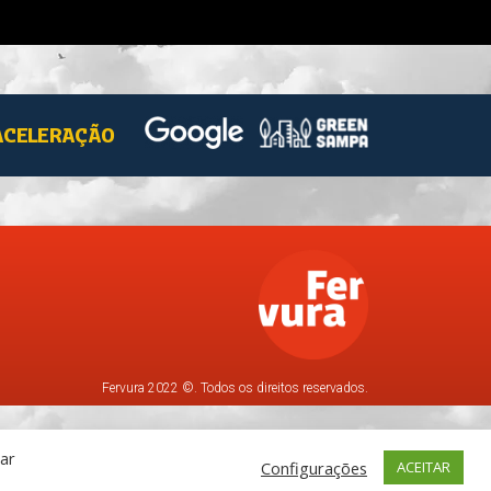
ACELERAÇÃO
Fervura 2022 ©. Todos os direitos reservados.
car
Configurações
ACEITAR