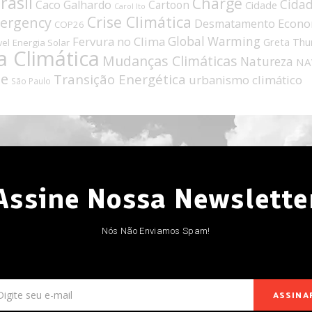
rasil
Charge
Cida
Caco Galhardo
Cartoon
Cidade
Carol Ito
Crise Climática
mergency
Econo
Desmatamento
COP26
Fervura no Clima
Global Warming
Greta Thu
Energia Solar
vel
 Climática
Mudanças Climáticas
Natureza
NA
de
Transição Energética
urbanismo climático
São Paulo
Assine Nossa Newslette
Nós Não Enviamos Spam!
ASSINA