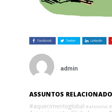
Facebook
Twitter
LinkedIn
admin
ASSUNTOS RELACIONAD
#aquecimentoglobal
#ativismo
#