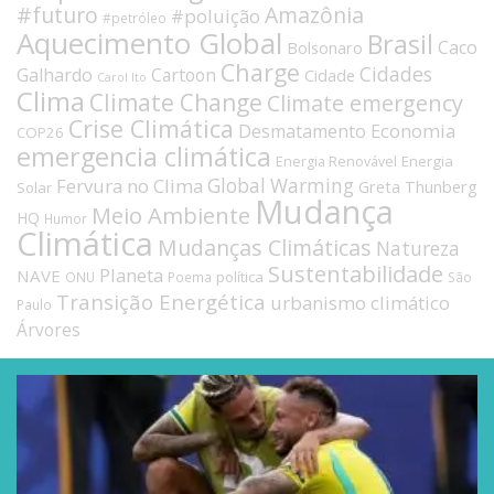
#futuro
Amazônia
#poluição
#petróleo
Aquecimento Global
Brasil
Caco
Bolsonaro
Charge
Cidades
Galhardo
Cartoon
Cidade
Carol Ito
Clima
Climate Change
Climate emergency
Crise Climática
Economia
Desmatamento
COP26
emergencia climática
Energia
Energia Renovável
Fervura no Clima
Global Warming
Greta Thunberg
Solar
Mudança
Meio Ambiente
HQ
Humor
Climática
Mudanças Climáticas
Natureza
Sustentabilidade
Planeta
NAVE
política
ONU
Poema
São
Transição Energética
urbanismo climático
Paulo
Árvores