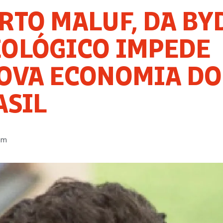
RTO MALUF, DA BYD
EOLÓGICO IMPEDE
OVA ECONOMIA DO
ASIL
pm