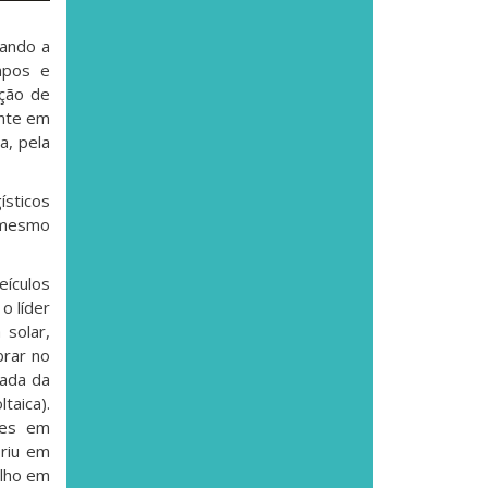
nando a
mpos e
ação de
ente em
a, pela
ísticos
 mesmo
eículos
o líder
 solar,
brar no
lada da
taica).
ões em
briu em
alho em