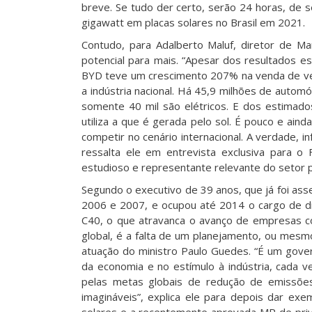
breve. Se tudo der certo, serão 24 horas, de
gigawatt em placas solares no Brasil em 2021.
Contudo, para Adalberto Maluf, diretor de Mar
potencial para mais. “Apesar dos resultados e
BYD teve um crescimento 207% na venda de veí
a indústria nacional. Há 45,9 milhões de automó
somente 40 mil são elétricos. E dos estimado
utiliza a que é gerada pelo sol. É pouco e a
competir no cenário internacional. A verdade, i
ressalta ele em entrevista exclusiva para o
estudioso e representante relevante do setor p
Segundo o executivo de 39 anos, que já foi ass
2006 e 2007, e ocupou até 2014 o cargo de dir
C40, o que atravanca o avanço de empresas c
global, é a falta de um planejamento, ou mesm
atuação do ministro Paulo Guedes. “É um gove
da economia e no estímulo à indústria, cada 
pelas metas globais de redução de emissõe
imagináveis”, explica ele para depois dar exe
solares e a recentemente aprovada MP de priva