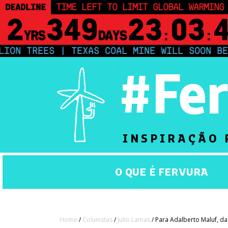
DEADLINE
TIME LEFT TO LIMIT GLOBAL WARMING
2
349
23
03
YRS
DAYS
:
:
S | TEXAS COAL MINE WILL SOON BE HOME TO 
#Fe
INSPIRAÇÃO 
O QUE É FERVURA
Home
/
Colunistas
/
Julio Lamas
/ Para Adalberto Maluf, d