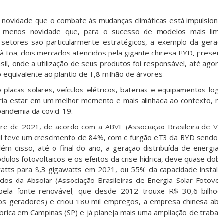
s novidade que o combate às mudanças climáticas está impulsio
da menos novidade que, para o sucesso de modelos mais li
setores são particularmente estratégicos, a exemplo da ger
o à toa, dois mercados atendidos pela gigante chinesa BYD, pres
sil, onde a utilização de seus produtos foi responsável, até agor
equivalente ao plantio de 1,8 milhão de árvores.
lacas solares, veículos elétricos, baterias e equipamentos log
ria estar em um melhor momento e mais alinhada ao contexto,
pandemia da covid-19.
 de 2021, de acordo com a ABVE (Associação Brasileira de V
rasil teve um crescimento de 84%, com o furgão eT3 da BYD sendo 
m disso, até o final do ano, a geração distribuída de energia
ulos fotovoltaicos e os efeitos da crise hídrica, deve quase do
watts para 8,3 gigawatts em 2021, ou 55% da capacidade insta
os da Absolar (Associação Brasileiras de Energia Solar Fotovol
ela fonte renovável, que desde 2012 trouxe R$ 30,6 bilh
os geradores) e criou 180 mil empregos, a empresa chinesa a
brica em Campinas (SP) e já planeja mais uma ampliação de trab