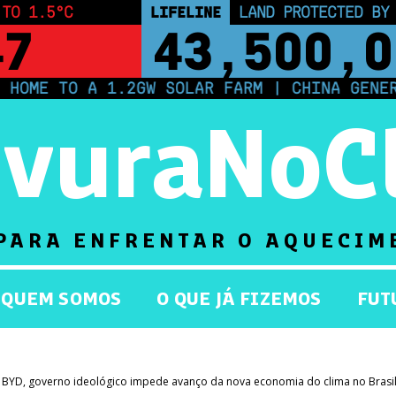
 TO 1.5°C
LIFELINE
LAND PROTECTED BY
46
43,500,0
A 1.2GW SOLAR FARM | CHINA GENERATES LESS
rvuraNoC
PARA ENFRENTAR O AQUECIM
QUEM SOMOS
O QUE JÁ FIZEMOS
FUT
a BYD, governo ideológico impede avanço da nova economia do clima no Brasi