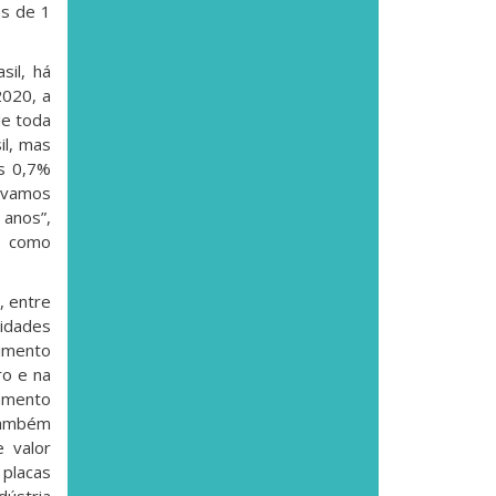
as de 1
sil, há
2020, a
de toda
il, mas
as 0,7%
mávamos
 anos”,
ão como
, entre
Cidades
cimento
ro e na
jamento
 também
 valor
 placas
dústria