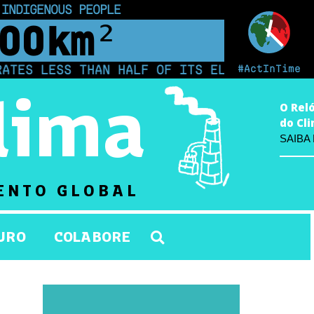
 INDIGENOUS PEOPLE
00
km²
#ActInTime
 THAN HALF OF ITS ELECTRICITY FROM COAL F
lima
O Rel
do Cl
SAIBA
ENTO GLOBAL
URO
COLABORE
l