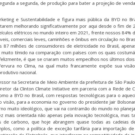
 segunda a segunda, de produção para bater a projeção de vend
keting e Sustentabilidade e figura mais pública da BYD no Bra
starem melhorando significativamente por aqui desde o fim de 
culos elétricos no mundo inteiro em 2021, frente nossos 84% 
veis, comerciais leves, caminhões e ônibus em circulação no Bras
s 87 milhões de consumidores de eletricidade no Brasil, apen
inda muito tímido na comparação com países com os quais costu
nfelizmente, é que se criaram muitos empecilhos nos últimos dois
 Fervura no Clima, na qual muito francamente expõe sua vis
rodutivo nacional.
essor na Secretaria de Meio Ambiente da prefeitura de São Paulo
etor da Clinton Climate Initiative em parceria com a Rede de 
omo a BYD no Brasil, com respostas tecnológicas para o aque
o visão, para a economia no governo do presidente Jair Bolsona
rno muito ideológico, que vai na contramão do mundo no plane
vez mais orientada não apenas pela inovação tecnológica, mas
s de carbono, que hoje abrangem quase todas as cadeias de
mplos, como a política de exceção tarifária para importação de
tização da Eletrobrás, que interferem na competitividade da in