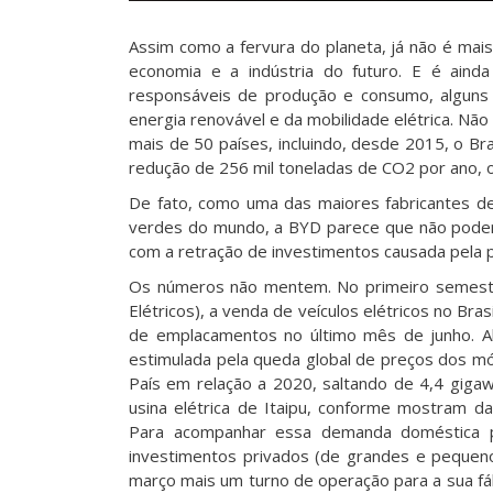
Assim como a fervura do planeta, já não é mai
economia e a indústria do futuro. E é ain
responsáveis de produção e consumo, alguns 
energia renovável e da mobilidade elétrica. Nã
mais de 50 países, incluindo, desde 2015, o Bra
redução de 256 mil toneladas de CO2 por ano, o 
De fato, como uma das maiores fabricantes de p
verdes do mundo, a BYD parece que não pode
com a retração de investimentos causada pela 
Os números não mentem. No primeiro semestre
Elétricos), a venda de veículos elétricos no B
de emplacamentos no último mês de junho. Alé
estimulada pela queda global de preços dos mód
País em relação a 2020, saltando de 4,4 giga
usina elétrica de Itaipu, conforme mostram dad
Para acompanhar essa demanda doméstica p
investimentos privados (de grandes e pequen
março mais um turno de operação para a sua fá