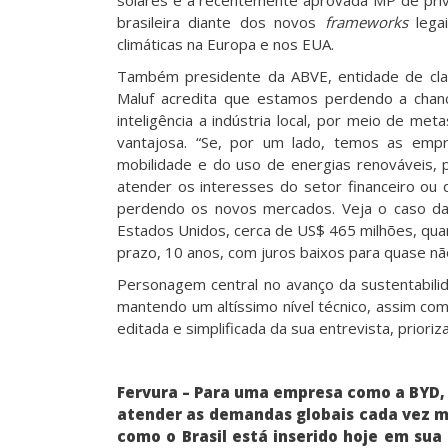
brasileira diante dos novos
frameworks
lega
climáticas na Europa e nos EUA.
Também presidente da ABVE, entidade de cla
Maluf acredita que estamos perdendo a chanc
inteligência a indústria local, por meio de meta
vantajosa. “Se, por um lado, temos as emp
mobilidade e do uso de energias renováveis,
atender os interesses do setor financeiro ou 
perdendo os novos mercados. Veja o caso da
Estados Unidos, cerca de US$ 465 milhões, quan
prazo, 10 anos, com juros baixos para quase não
Personagem central no avanço da sustentabili
mantendo um altíssimo nível técnico, assim co
editada e simplificada da sua entrevista, priori
Fervura – Para uma empresa como a BYD,
atender as demandas globais cada vez ma
como o Brasil está inserido hoje em sua