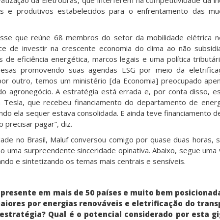
is e produtivos estabelecidos para o enfrentamento das mu
sse que reúne 68 membros do setor da mobilidade elétrica no
e de investir na crescente economia do clima ao não subsid
s de eficiência energética, marcos legais e uma política tributár
resas promovendo suas agendas ESG por meio da eletrifica
 por outro, temos um ministério [da Economia] preocupado ap
do agronegócio. A estratégia está errada e, por conta disso, 
 Tesla, que recebeu financiamento do departamento de energ
do ela sequer estava consolidada. E ainda teve financiamento d
 precisar pagar”, diz.
dade no Brasil, Maluf conversou comigo por quase duas horas,
mo uma surpreendente sinceridade opinativa. Abaixo, segue uma
zando e sintetizando os temas mais centrais e sensíveis.
 presente em mais de 50 países e muito bem posicionad
iores por energias renováveis e eletrificação do trans
 estratégia? Qual é o potencial considerado por esta g