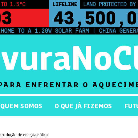
 TO 1.5°C
LIFELINE
LAND PROTECTED BY
03
43,500,0
E TO A 1.2GW SOLAR FARM | CHINA GENERATE
rvuraNoC
PARA ENFRENTAR O AQUECIM
QUEM SOMOS
O QUE JÁ FIZEMOS
FUT
 produção de energia eólica