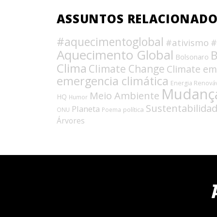
ASSUNTOS RELACIONAD
#aquecimentoglobal
#ativismo
#
Aquecimento Global
B
Bolsonaro
Clima
Climate Change
Climate e
emergencia climática
Energia Renová
Mudança
Meio Ambiente
HQ
Humor
Sustentabilida
Planeta
política
ONU
Poema
Árvores