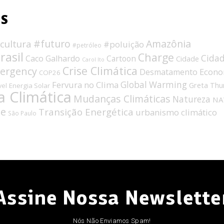
OS
#futuro
Amazônia
cultura
#poluição
#petróleo
rasil
Charge
Cida
Caco Galhardo
Cartoon
Cidade
Carol Ito
Crise Climática
mergency
Econo
Desmatamento
COP26
Fervura no Clima
Global Warming
Greta Thu
Energia Solar
vel
 Climática
Mudanças Climáticas
Natureza
NA
de
Transição Energética
urbanismo climático
São Paulo
Assine Nossa Newslette
Nós Não Enviamos Spam!