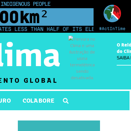
 INDIGENOUS PEOPLE
00
km²
#ActInTime
S LESS THAN HALF OF ITS ELECTRICITY FROM 
lima
O Rel
do Cl
SAIBA
ENTO GLOBAL
URO
COLABORE