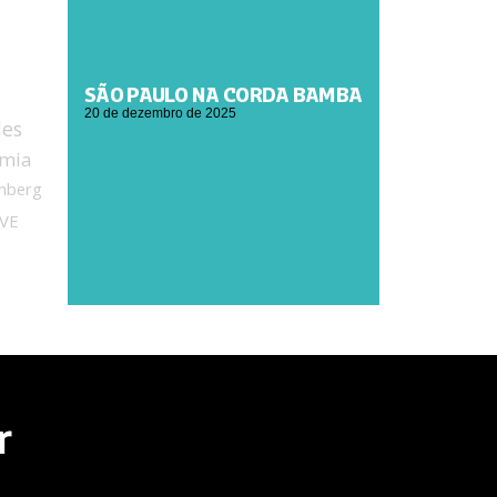
SÃO PAULO NA CORDA BAMBA
20 de dezembro de 2025
des
mia
nberg
VE
r