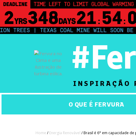
DEADLINE
TIME LEFT TO LIMIT GLOBAL WARMING
2
348
21
54
YRS
DAYS
:
:
 TREES | TEXAS COAL MINE WILL SOON BE HOM
#Fe
INSPIRAÇÃO 
O QUE É FERVURA
Home
/
Energia Renovável
/ Brasil é 6° em capacidade de