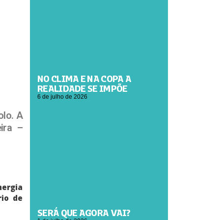
NO CLIMA E NA COPA A
REALIDADE SE IMPÕE
6 de julho de 2026
olo. A
ira –
nergia
rio de
SERÁ QUE AGORA VAI?