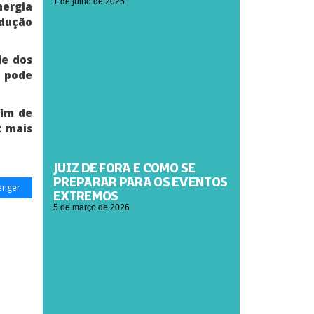
1 de julho de 2026
nergia
odução
de dos
W pode
fim de
z mais
JUIZ DE FORA E COMO SE
PREPARAR PARA OS EVENTOS
enger
EXTREMOS
5 de março de 2026