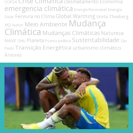
Crise Climática
Economia
Desmatamento
COP26
emergencia climática
Energia
Energia Renovável
Fervura no Clima
Global Warming
Greta Thunberg
Solar
Mudança
Meio Ambiente
HQ
Humor
Climática
Mudanças Climáticas
Natureza
Sustentabilidade
Planeta
NAVE
política
ONU
Poema
São
Transição Energética
urbanismo climático
Paulo
Árvores