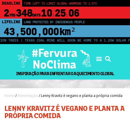
DEADLINE
TIME LEFT TO LIMIT GLOBAL WARMING TO 1.5°C
2
348
10
25
05
YRS
DAYS
:
:
LIFELINE
LAND PROTECTED BY INDIGENOUS PEOPLE
43,500,000
km²
 TREES | TEXAS COAL MINE WILL SOON BE HOME TO A 1.2GW SOLAR FARM
#Fervura
NoClima
INSPIRAÇÃO PARA ENFRENTAR O AQUECIMENTO GLOBAL
Home
/
Alimentação
/ Lenny Kravitz é vegano e planta a própria comida
LENNY KRAVITZ É VEGANO E PLANTA A
PRÓPRIA COMIDA