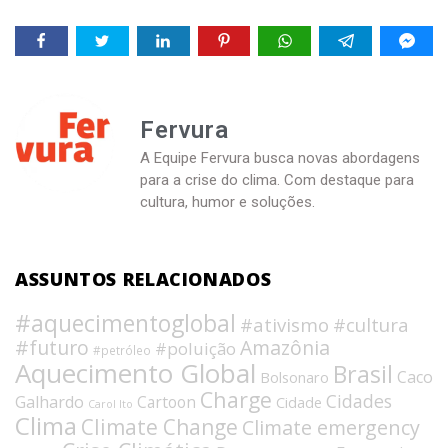
Fervura
A Equipe Fervura busca novas abordagens
para a crise do clima. Com destaque para
cultura, humor e soluções.
ASSUNTOS RELACIONADOS
#aquecimentoglobal
#ativismo
#cultura
#futuro
Amazônia
#poluição
#petróleo
Aquecimento Global
Brasil
Caco
Bolsonaro
Charge
Cidades
Galhardo
Cartoon
Cidade
Carol Ito
Clima
Climate Change
Climate emergency