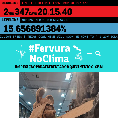
DEADLINE
TIME LEFT TO LIMIT GLOBAL WARMING TO 1.5°C
2
347
20
15
40
YRS
DAYS
:
:
LIFELINE
LAND PROTECTED BY INDIGENOUS PEOPLE
43,500,000
km²
LION TREES | TEXAS COAL MINE WILL SOON BE HOME TO A 1.2GW SOLAR 
#Fervura
NoClima
INSPIRAÇÃO PARA ENFRENTAR O AQUECIMENTO GLOBAL