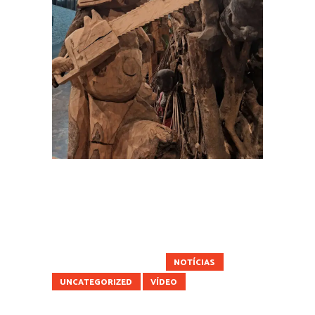
AMAZÔNIA
ARTIGO
ATIVISMO
CIDADES
CIÊNCIA
CULTURA
CURIOSIDADES
FUTURO
MOBILIDADE
MUNDO
NATUREZA
NOTÍCIAS
UNCATEGORIZED
VÍDEO