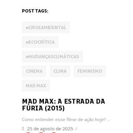
POST TAGS:
#CRISEAMBIENTAL
#ECOCRÍTICA
#MUDANÇASCLIMÁTICAS
CINEMA
CLIMA
FEMINISMO
MAD MAX
MAD MAX: A ESTRADA DA
FÚRIA (2015)
Como entender esse filme de ação hoje?
25 de agosto de 2025