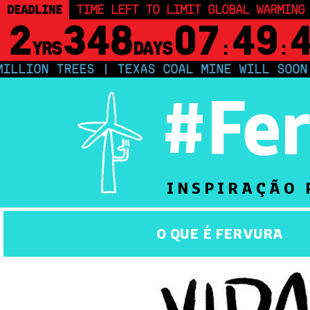
DEADLINE
TIME LEFT TO LIMIT GLOBAL WARMING
2
348
07
49
YRS
DAYS
:
:
ION TREES | TEXAS COAL MINE WILL SOON BE 
#Fe
INSPIRAÇÃO 
O QUE É FERVURA