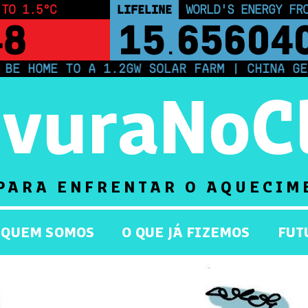
 TO 1.5°C
LIFELINE
LAND PROTECTED BY
47
43,500,0
HOME TO A 1.2GW SOLAR FARM | CHINA GENER
rvuraNoC
PARA ENFRENTAR O AQUECIM
QUEM SOMOS
O QUE JÁ FIZEMOS
FUT