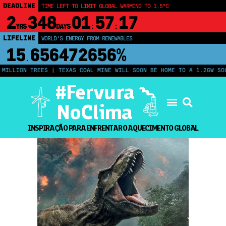
DEADLINE
TIME LEFT TO LIMIT GLOBAL WARMING TO 1.5°C
2
348
01
57
17
YRS
DAYS
:
:
LIFELINE
WORLD'S ENERGY FROM RENEWABLES
15
656472661%
.
MILLION TREES | TEXAS COAL MINE WILL SOON BE HOME TO A 1.2GW SOL
#Fervura
NoClima
INSPIRAÇÃO PARA ENFRENTAR O AQUECIMENTO GLOBAL