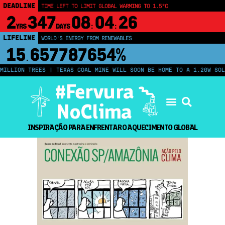
DEADLINE
TIME LEFT TO LIMIT GLOBAL WARMING TO 1.5°C
2
347
08
04
26
YRS
DAYS
:
:
LIFELINE
WORLD'S ENERGY FROM RENEWABLES
15
657787659%
.
ILLION TREES | TEXAS COAL MINE WILL SOON BE HOME TO A 1.2GW SOLA
#Fervura
NoClima
INSPIRAÇÃO PARA ENFRENTAR O AQUECIMENTO GLOBAL