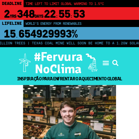
DEADLINE
TIME LEFT TO LIMIT GLOBAL WARMING TO 1.5°C
2
348
22
55
53
YRS
DAYS
:
:
LIFELINE
LAND PROTECTED BY INDIGENOUS PEOPLE
43,500,000
km²
LION TREES | TEXAS COAL MINE WILL SOON BE HOME TO A 1.2GW SOLAR 
#Fervura
NoClima
INSPIRAÇÃO PARA ENFRENTAR O AQUECIMENTO GLOBAL