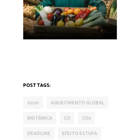
MUNDO
POST TAGS:
2030
AQUECIMENTO GLOBAL
BRITÂNICA
CO
CO2
DEADLINE
EFEITO ESTUFA