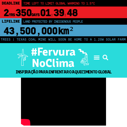
DEADLINE
TIME LEFT TO LIMIT GLOBAL WARMING TO 1.5°C
2
350
01
39
47
YRS
DAYS
:
:
LIFELINE
LAND PROTECTED BY INDIGENOUS PEOPLE
43,500,000
km²
REES | TEXAS COAL MINE WILL SOON BE HOME TO A 1.2GW SOLAR FARM |
#Fervura
NoClima
INSPIRAÇÃO PARA ENFRENTAR O AQUECIMENTO GLOBAL