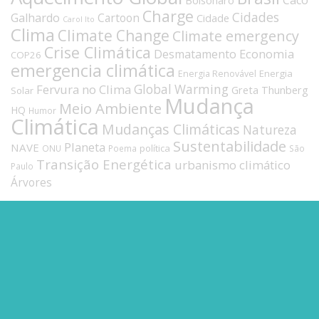
Bolsonaro
Charge
Cidades
Galhardo
Cartoon
Cidade
Carol Ito
Clima
Climate Change
Climate emergency
Crise Climática
Economia
Desmatamento
COP26
emergencia climática
Energia
Energia Renovável
Fervura no Clima
Global Warming
Greta Thunberg
Solar
Mudança
Meio Ambiente
HQ
Humor
Climática
Mudanças Climáticas
Natureza
Sustentabilidade
Planeta
NAVE
política
ONU
Poema
São
Transição Energética
urbanismo climático
Paulo
Árvores