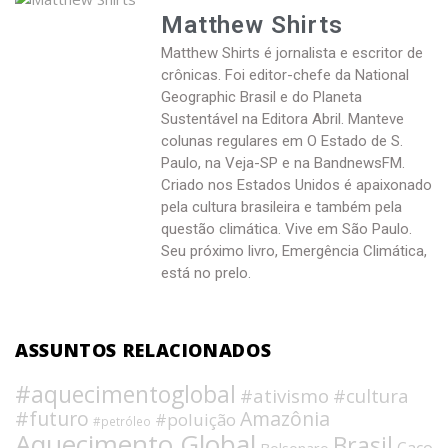
Matthew Shirts
Matthew Shirts é jornalista e escritor de
crônicas. Foi editor-chefe da National
Geographic Brasil e do Planeta
Sustentável na Editora Abril. Manteve
colunas regulares em O Estado de S.
Paulo, na Veja-SP e na BandnewsFM.
Criado nos Estados Unidos é apaixonado
pela cultura brasileira e também pela
questão climática. Vive em São Paulo.
Seu próximo livro, Emergência Climática,
está no prelo.
ASSUNTOS RELACIONADOS
#aquecimentoglobal
#ativismo
#cultura
#futuro
Amazônia
#poluição
#petróleo
Aquecimento Global
Brasil
Caco