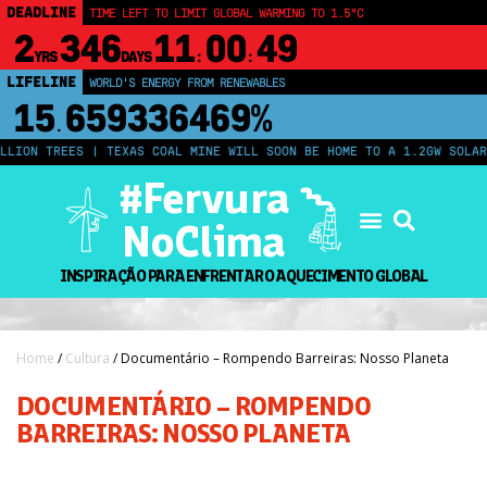
DEADLINE
TIME LEFT TO LIMIT GLOBAL WARMING TO 1.5°C
2
346
11
00
48
YRS
DAYS
:
:
LIFELINE
LAND PROTECTED BY INDIGENOUS PEOPLE
43,500,000
km²
N TREES | TEXAS COAL MINE WILL SOON BE HOME TO A 1.2GW SOLAR FAR
#Fervura
NoClima
INSPIRAÇÃO PARA ENFRENTAR O AQUECIMENTO GLOBAL
Home
/
Cultura
/ Documentário – Rompendo Barreiras: Nosso Planeta
DOCUMENTÁRIO – ROMPENDO
BARREIRAS: NOSSO PLANETA