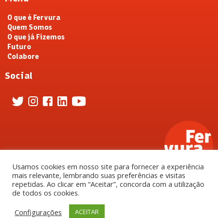
O que é Fervura
Quem Somos
O que já Fizemos
Futuro
Colabore
Social
Usamos cookies em nosso site para fornecer a experiência
mais relevante, lembrando suas preferências e visitas
Fervura 2022 ©. Todos os direitos reservados.
repetidas. Ao clicar em “Aceitar”, concorda com a utilização
de todos os cookies.
Configurações
ACEITAR