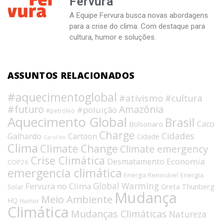
Fervura
A Equipe Fervura busca novas abordagens
para a crise do clima. Com destaque para
cultura, humor e soluções.
ASSUNTOS RELACIONADOS
#aquecimentoglobal
#ativismo
#cultura
#futuro
Amazônia
#poluição
#petróleo
Aquecimento Global
Brasil
Caco
Bolsonaro
Charge
Cidades
Galhardo
Cartoon
Cidade
Carol Ito
Clima
Climate Change
Climate emergency
Crise Climática
Economia
Desmatamento
COP26
emergencia climática
Energia
Energia Renovável
Fervura no Clima
Global Warming
Greta Thunberg
Solar
Mudança
Meio Ambiente
HQ
Humor
Climática
Mudanças Climáticas
Natureza