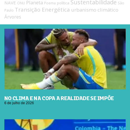
Sustentabilidade
Planeta
NAVE
política
ONU
Poema
São
Transição Energética
urbanismo climático
Paulo
Árvores
NO CLIMA E NA COPA A REALIDADE SE IMPÕE
6 de julho de 2026