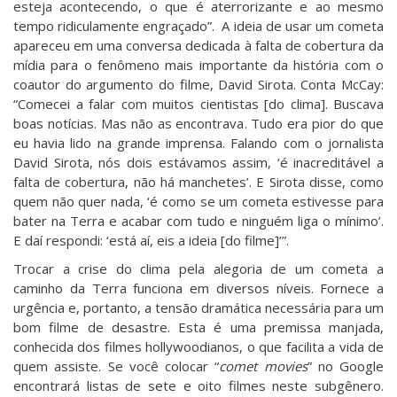
esteja acontecendo, o que é aterrorizante e ao mesmo
tempo ridiculamente engraçado”. A ideia de usar um cometa
apareceu em uma conversa dedicada à falta de cobertura da
mídia para o fenômeno mais importante da história com o
coautor do argumento do filme, David Sirota. Conta McCay:
“Comecei a falar com muitos cientistas [do clima]. Buscava
boas notícias. Mas não as encontrava. Tudo era pior do que
eu havia lido na grande imprensa. Falando com o jornalista
David Sirota, nós dois estávamos assim, ‘é inacreditável a
falta de cobertura, não há manchetes’. E Sirota disse, como
quem não quer nada, ‘é como se um cometa estivesse para
bater na Terra e acabar com tudo e ninguém liga o mínimo’.
E daí respondi: ‘está aí, eis a ideia [do filme]’”.
Trocar a crise do clima pela alegoria de um cometa a
caminho da Terra funciona em diversos níveis. Fornece a
urgência e, portanto, a tensão dramática necessária para um
bom filme de desastre. Esta é uma premissa manjada,
conhecida dos filmes hollywoodianos, o que facilita a vida de
quem assiste. Se você colocar “
comet movies
” no Google
encontrará listas de sete e oito filmes neste subgênero.