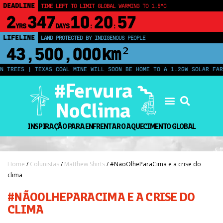
DEADLINE
TIME LEFT TO LIMIT GLOBAL WARMING TO 1.5°C
2
347
10
20
56
YRS
DAYS
:
:
LIFELINE
LAND PROTECTED BY INDIGENOUS PEOPLE
43,500,000
km²
ES | TEXAS COAL MINE WILL SOON BE HOME TO A 1.2GW SOLAR FARM | C
#Fervura
NoClima
INSPIRAÇÃO PARA ENFRENTAR O AQUECIMENTO GLOBAL
Home
/
Colunistas
/
Matthew Shirts
/ #NãoOlheParaCima e a crise do
clima
#NÃOOLHEPARACIMA E A CRISE DO
CLIMA