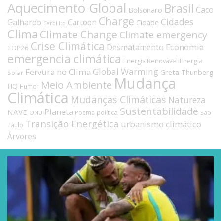
Aquecimento Global
Brasil
Caco
Bolsonaro
Charge
Cidades
Galhardo
Cartoon
Cidade
Carol Ito
Clima
Climate Change
Climate emergency
Crise Climática
Economia
Desmatamento
COP26
emergencia climática
Energia
Energia Renovável
Fervura no Clima
Global Warming
Greta Thunberg
Solar
Mudança
Meio Ambiente
HQ
Humor
Climática
Mudanças Climáticas
Natureza
Sustentabilidade
Planeta
NAVE
política
ONU
Poema
São
Transição Energética
urbanismo climático
Paulo
Árvores