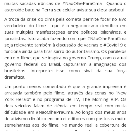
muitas sacadas irônicas de #NãoOlheParaCima. Quando o
asteroide bate na Terra seu celular avisa: sua dieta acabou!
A troca da crise do clima pela cometa permite focar no alvo
verdadeiro do filme – que é o negacionismo científico em
suas múltiplas manifestações entre políticos, bilionários, e
jornalistas. Isto acaba fazendo com que #NãoOlheParaCima
seja relevante também à discussão de vacinas e #Covid19 e
funciona ainda para tirar sarro do autoritarismo. Os paralelos
entre o filme, que se inspira no governo Trump, com o atual
governo federal do Brasil, capturaram a imaginação dos
brasileiros. Interpretei isso como sinal da sua força
dramática.
Um ponto menos comentado é que a grande imprensa é
arrasada também pelo filme, através das cenas no “New
York Herald” e no programa de TV, The Morning RIP. Os
dois veículos falam de ciência em tempo real com muita
dificuldade em #NãoOlhePraCima. Ao longo dos meus anos
de ativismo climático encontrei editores com posturas muito
semelhantes aos do filme. No mundo real, a cobertura de