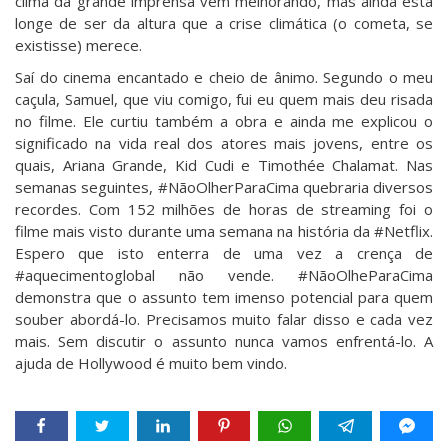
clima da grande imprensa vem melhorando, mas ainda está
longe de ser da altura que a crise climática (o cometa, se
existisse) merece.
Saí do cinema encantado e cheio de ânimo. Segundo o meu
caçula, Samuel, que viu comigo, fui eu quem mais deu risada
no filme. Ele curtiu também a obra e ainda me explicou o
significado na vida real dos atores mais jovens, entre os
quais, Ariana Grande, Kid Cudi e Timothée Chalamat. Nas
semanas seguintes, #NãoOlherParaCima quebraria diversos
recordes. Com 152 milhões de horas de streaming foi o
filme mais visto durante uma semana na história da #Netflix.
Espero que isto enterra de uma vez a crença de
#aquecimentoglobal não vende. #NãoOlheParaCima
demonstra que o assunto tem imenso potencial para quem
souber abordá-lo. Precisamos muito falar disso e cada vez
mais. Sem discutir o assunto nunca vamos enfrentá-lo. A
ajuda de Hollywood é muito bem vindo.