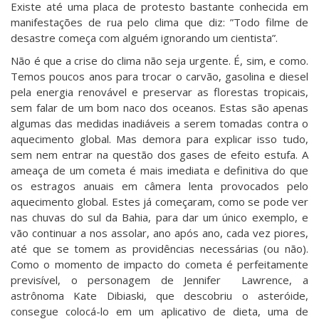
Existe até uma placa de protesto bastante conhecida em
manifestações de rua pelo clima que diz: ”Todo filme de
desastre começa com alguém ignorando um cientista”.
Não é que a crise do clima não seja urgente. É, sim, e como.
Temos poucos anos para trocar o carvão, gasolina e diesel
pela energia renovável e preservar as florestas tropicais,
sem falar de um bom naco dos oceanos. Estas são apenas
algumas das medidas inadiáveis a serem tomadas contra o
aquecimento global. Mas demora para explicar isso tudo,
sem nem entrar na questão dos gases de efeito estufa. A
ameaça de um cometa é mais imediata e definitiva do que
os estragos anuais em câmera lenta provocados pelo
aquecimento global. Estes já começaram, como se pode ver
nas chuvas do sul da Bahia, para dar um único exemplo, e
vão continuar a nos assolar, ano após ano, cada vez piores,
até que se tomem as providências necessárias (ou não).
Como o momento de impacto do cometa é perfeitamente
previsível, o personagem de Jennifer Lawrence, a
astrônoma Kate Dibiaski, que descobriu o asteróide,
consegue colocá-lo em um aplicativo de dieta, uma de