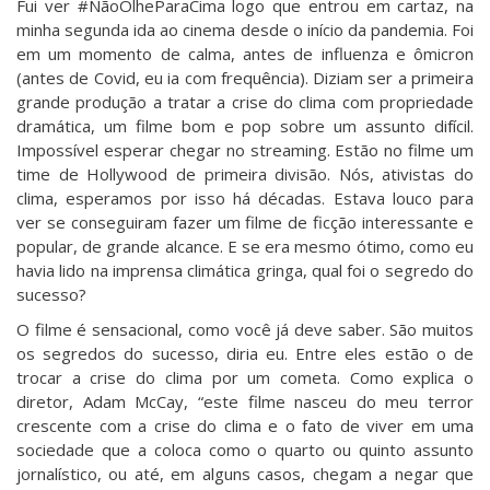
Fui ver #NãoOlheParaCima logo que entrou em cartaz, na
minha segunda ida ao cinema desde o início da pandemia. Foi
em um momento de calma, antes de influenza e ômicron
(antes de Covid, eu ia com frequência). Diziam ser a primeira
grande produção a tratar a crise do clima com propriedade
dramática, um filme bom e pop sobre um assunto difícil.
Impossível esperar chegar no streaming. Estão no filme um
time de Hollywood de primeira divisão. Nós, ativistas do
clima, esperamos por isso há décadas. Estava louco para
ver se conseguiram fazer um filme de ficção interessante e
popular, de grande alcance. E se era mesmo ótimo, como eu
havia lido na imprensa climática gringa, qual foi o segredo do
sucesso?
O filme é sensacional, como você já deve saber. São muitos
os segredos do sucesso, diria eu. Entre eles estão o de
trocar a crise do clima por um cometa. Como explica o
diretor, Adam McCay, “este filme nasceu do meu terror
crescente com a crise do clima e o fato de viver em uma
sociedade que a coloca como o quarto ou quinto assunto
jornalístico, ou até, em alguns casos, chegam a negar que