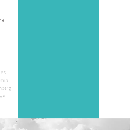
r e
des
mia
nberg
VE