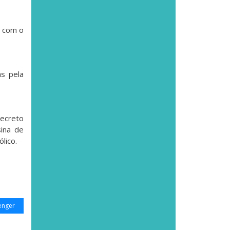
a com o
s pela
decreto
ina de
lico.
enger