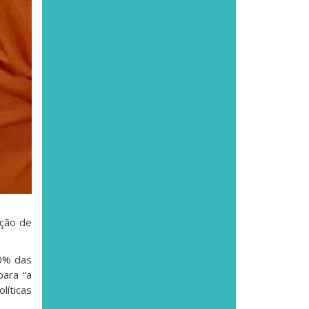
ação de
90% das
para “a
líticas