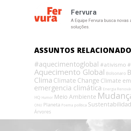
Fervura
A Equipe Fervura busca novas 
soluções.
ASSUNTOS RELACIONAD
#aquecimentoglobal
#ativismo
#
Aquecimento Global
B
Bolsonaro
Clima
Climate Change
Climate e
emergencia climática
Energia Renová
Mudança
Meio Ambiente
HQ
Humor
Sustentabilida
Planeta
política
ONU
Poema
Árvores