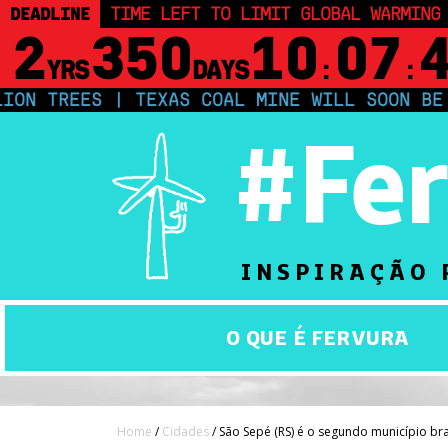
DEADLINE
TIME LEFT TO LIMIT GLOBAL WARMING
2
350
10
07
YRS
DAYS
:
:
S | TEXAS COAL MINE WILL SOON BE HOME TO 
#Fe
INSPIRAÇÃO 
O QUE É FERVURA
Home
/
Cidades
/ São Sepé (RS) é o segundo município bra