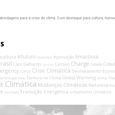
abordagens para a crise do clima. Com destaque para cultura, humo
OS
#futuro
Amazônia
cultura
#poluição
#petróleo
rasil
Charge
Cida
Caco Galhardo
Cartoon
Cidade
Carol Ito
Crise Climática
mergency
Econo
Desmatamento
COP26
Fervura no Clima
Global Warming
Greta Thu
Energia Solar
vel
 Climática
Mudanças Climáticas
Natureza
NA
de
Transição Energética
urbanismo climático
São Paulo