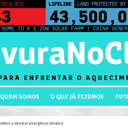
 TO 1.5°C
LIFELINE
LAND PROTECTED BY
42
43,500,0
A 1.2GW SOLAR FARM | CHINA GENERATES LES
rvuraNoC
PARA ENFRENTAR O AQUECIM
QUEM SOMOS
O QUE JÁ FIZEMOS
FUT
sileiro a declarar emergência climática