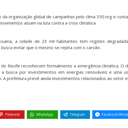
o da organização global de campanhas pelo clima 350.org e cont
vimentos atuam na luta contra a crise climática.
ária, a cidade de 23 mil habitantes tem regiões degradada
e busca evitar que o mesmo se repita com o carvão.
e do Recife reconhecem formalmente a emergência climática. O 
e a busca por investimentos em energias renováveis e uma us
. A prefeitura prevê ainda investimentos relacionados ao setor eó
Pinterest
WhatsApp
Telegram
Facebook Mess