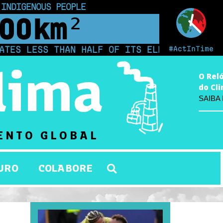
 INDIGENOUS PEOPLE
00
km²
#ActInTime
S THAN HALF OF ITS ELECTRICITY FROM COAL 
lima
O Rel
do Cl
SAIBA
ENTO GLOBAL
URO
COLABORE