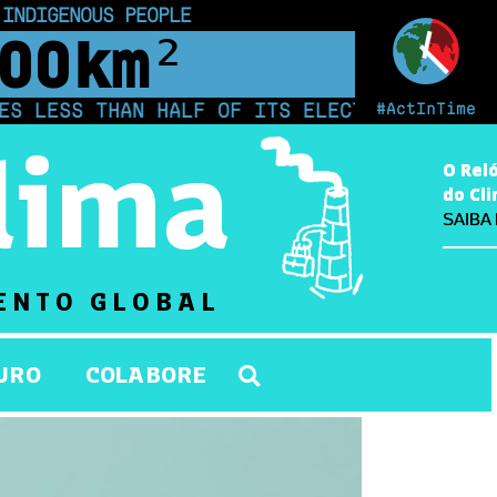
 INDIGENOUS PEOPLE
00
km²
#ActInTime
S THAN HALF OF ITS ELECTRICITY FROM COAL 
lima
O Rel
O Rel
do Cl
do Cl
SAIBA
SAIBA
ENTO GLOBAL
URO
COLABORE