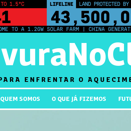
 TO 1.5°C
LIFELINE
LAND PROTECTED BY
40
43,500,0
A 1.2GW SOLAR FARM | CHINA GENERATES LES
rvuraNoC
PARA ENFRENTAR O AQUECIM
QUEM SOMOS
O QUE JÁ FIZEMOS
FUT