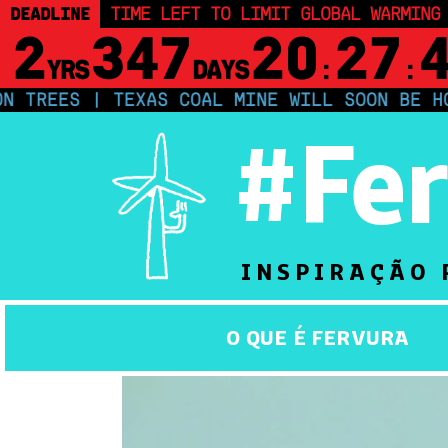
DEADLINE
TIME LEFT TO LIMIT GLOBAL WARMING
2
347
20
27
YRS
DAYS
:
:
S | TEXAS COAL MINE WILL SOON BE HOME TO 
#Fe
INSPIRAÇÃO 
O QUE É FERVURA