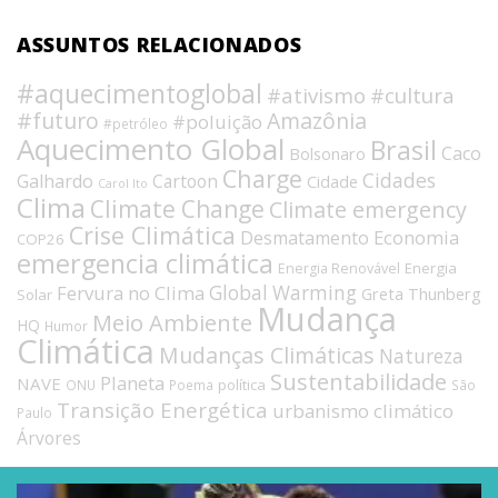
ASSUNTOS RELACIONADOS
#aquecimentoglobal
#ativismo
#cultura
#futuro
Amazônia
#poluição
#petróleo
Aquecimento Global
Brasil
Caco
Bolsonaro
Charge
Cidades
Galhardo
Cartoon
Cidade
Carol Ito
Clima
Climate Change
Climate emergency
Crise Climática
Economia
Desmatamento
COP26
emergencia climática
Energia
Energia Renovável
Fervura no Clima
Global Warming
Greta Thunberg
Solar
Mudança
Meio Ambiente
HQ
Humor
Climática
Mudanças Climáticas
Natureza
Sustentabilidade
Planeta
NAVE
política
ONU
Poema
São
Transição Energética
urbanismo climático
Paulo
Árvores