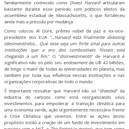
familiarmente conhecido como
Divest Harvard
articularam
bastante durante esse período com políticos eleitos da
assembleia estadual de Massachusetts, o que fortaleceu
ainda mais a pressão por mudança.
Como colocou Al Gore, prêmio nobel da paz e ex-vice-
presidente dos EUA
“…Harvard está finalmente divesting
(desinvestindo)… Que esse seja um forte sinal para outras
instituições que a era dos combustíveis fósseis está
chegando a um fim.
” O “
disinvestimento
” de Harvard é
significativo não só pelo seu
endowment
de U$ 42 bilhões,
de longe o maior de todas as universidades no planeta, mas
também por toda sua influência nessas instituições e nas
organizações corporativas de todo o mundo.
É importante ressaltar que Harvard não só “
divested
” da
indústria do carbono como está reorganizando seus
investimentos para empoderar a transição climática para
uma economia verde, ação urgentemente necessária frente
à Crise Climática que vivemos. Entre as ações deste
propósito estão a criação de um fundo de investimento em
parceria com o MIT, o
The Engine
(o motor), que tem como