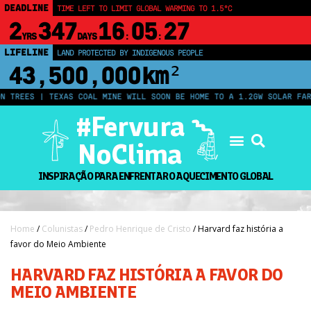
DEADLINE
TIME LEFT TO LIMIT GLOBAL WARMING TO 1.5°C
2
347
16
05
26
YRS
DAYS
:
:
LIFELINE
LAND PROTECTED BY INDIGENOUS PEOPLE
43,500,000
km²
EES | TEXAS COAL MINE WILL SOON BE HOME TO A 1.2GW SOLAR FARM | 
#Fervura
NoClima
INSPIRAÇÃO PARA ENFRENTAR O AQUECIMENTO GLOBAL
Home
/
Colunistas
/
Pedro Henrique de Cristo
/ Harvard faz história a
favor do Meio Ambiente
HARVARD FAZ HISTÓRIA A FAVOR DO
MEIO AMBIENTE