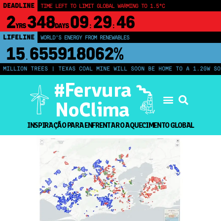
DEADLINE
TIME LEFT TO LIMIT GLOBAL WARMING TO 1.5°C
2
348
09
29
45
YRS
DAYS
:
:
LIFELINE
WORLD'S ENERGY FROM RENEWABLES
15
655918067%
.
MILLION TREES | TEXAS COAL MINE WILL SOON BE HOME TO A 1.2GW SOL
#Fervura
NoClima
INSPIRAÇÃO PARA ENFRENTAR O AQUECIMENTO GLOBAL