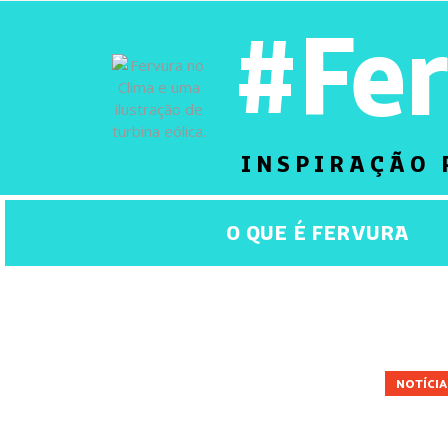
#Fe
INSPIRAÇÃO 
O QUE É FERVURA
ALIMENTAÇÃO
AMAZÔNIA
ARTIGO
ATIVI
MOBILIDADE
MUNDO
NATUREZA
NOTÍCIA