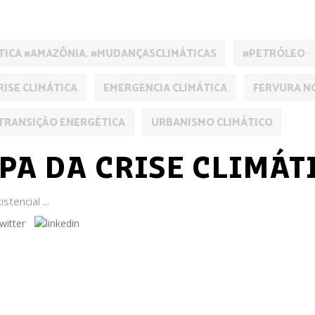
TICA #AMAZÔNIA. #MUDANÇASCLIMÁTICAS
#PETRÓLEO
RISE CLIMÁTICA
EMERGENCIA CLIMÁTICA
FERVURA N
TRANSIÇÃO ENERGÉTICA
URBANISMO CLIMÁTICO
PA DA CRISE CLIMÁT
istencial