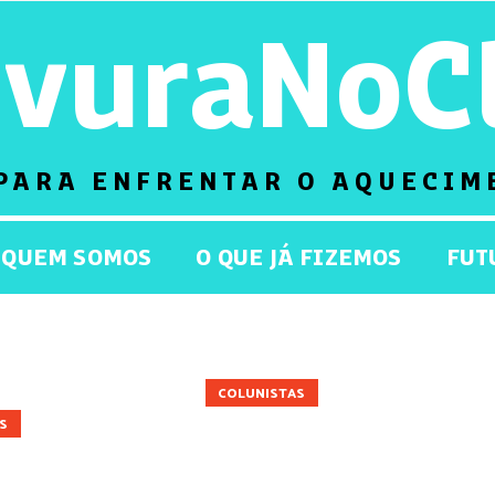
rvuraNoC
PARA ENFRENTAR O AQUECIM
QUEM SOMOS
O QUE JÁ FIZEMOS
FUT
SMO
CIDADES
CIÊNCIA
COLUNISTAS
CULTURA
ECONOMI
S
PEDRO HENRIQUE DE CRISTO
POLÍTICA