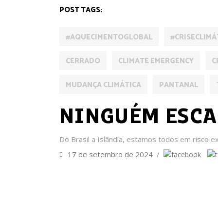
POST TAGS:
#AQUECIMENTOGLOBAL
#CRISECLIMÁ
CERRADO
CLIMATE EMERGENCY
C
MUDANÇA CLIMÁTICA
PANTANAL
NINGUÉM ESCA
Do Brasil a Islândia, estamos todos em risco ex
17 de setembro de 2024